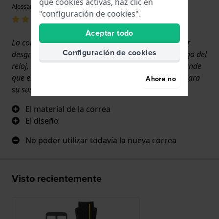
qué cookies activas, haz clic en
Alessandro Pancaldi · 17 de junio de 2022
"configuración de cookies".
Aceptar todo
La correa estaba a la altura de mis expectativas, por
Configuración de cookies
desgracia, a pesar de que había introducido el código del
reloj, la correa que llegó tenía un accesorio más grande
que el original, así que tuve que enviarla de vuelta para
Ahora no
su sustitución.
El material de la correa
El diseño
No poder utilizar todavía la nueva correa
Visto recientemente