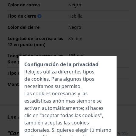
Color de correa
Negro
Tipo de cierre
Hebilla
Color del cierre
Negro
Longitud de la correa a las
85 mm
12 en punto (mm)
Longitud de la correa a las
135 mm
6 en punto (mm)
Configuración de la privacidad
Reloj.es utiliza diferentes tipos
Tipo de montaje
Pasadores de resorte
de
cookies
. Para algunos tipos
Montaje Recto
No
necesitamos su permiso.
Las cookies necesarias y las
estadísticas anónimas siempre se
activan automáticamente; si haces
clic en "aceptar todas las cookies",
Las experiencias de los usuarios
también aceptas las cookies
opcionales. Si quieres elegir tú mismo
"Correa de alta calidad "
Show original text