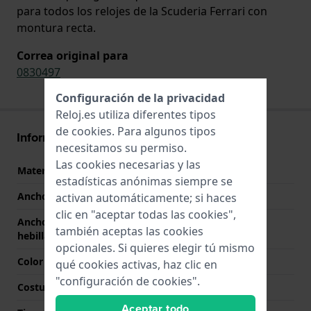
para todos los relojes de la Scuderia Ferrari con
montura recta.
Correa original para
0830497
Configuración de la privacidad
Reloj.es utiliza diferentes tipos
de
cookies
. Para algunos tipos
Información Correa
necesitamos su permiso.
Las cookies necesarias y las
Material correa
Cuero
estadísticas anónimas siempre se
Ancho de correa
22 mm
activan automáticamente; si haces
clic en "aceptar todas las cookies",
Ancho de correa en la
20 mm
también aceptas las cookies
hebilla
opcionales. Si quieres elegir tú mismo
Color de correa
Negro
qué cookies activas, haz clic en
"configuración de cookies".
Costura de color
Rojo
Aceptar todo