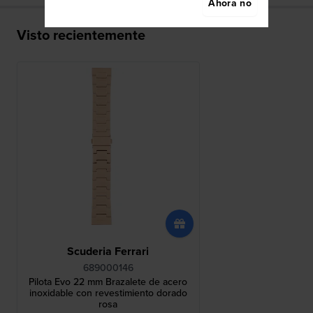
Ahora no
Visto recientemente
Scuderia Ferrari
689000146
Pilota Evo 22 mm Brazalete de acero
inoxidable con revestimiento dorado
rosa