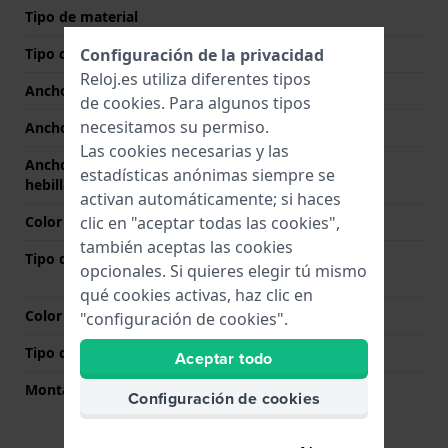
Tipo de material
Configuración de la privacidad
Tipo de correa
Pulsera de eslabones
Reloj.es utiliza diferentes tipos
Ancho de correa
22 mm
de
cookies
. Para algunos tipos
necesitamos su permiso.
Ancho de las asas
22 mm
Las cookies necesarias y las
Ancho de correa en la
20 mm
estadísticas anónimas siempre se
hebilla
activan automáticamente; si haces
clic en "aceptar todas las cookies",
Color de correa
Oro rosado
también aceptas las cookies
Tipo de cierre
Cierre desplegable con
opcionales. Si quieres elegir tú mismo
botones pulsadores
qué cookies activas, haz clic en
Color del cierre
Oro rosado
"configuración de cookies".
Tipo de montaje
Pasadores de resorte
Aceptar todo
Montaje Recto
Si
Configuración de cookies