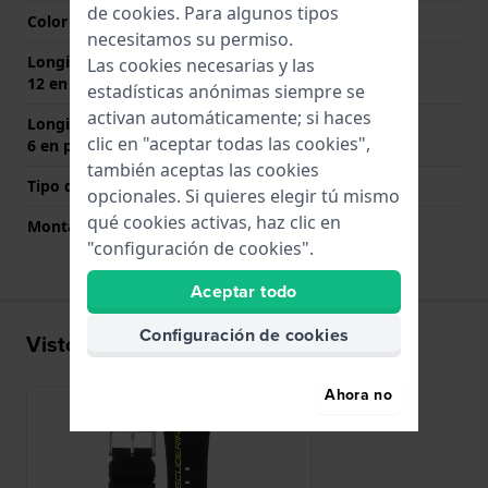
de
cookies
. Para algunos tipos
Color del cierre
Plateado
necesitamos su permiso.
Longitud de la correa a las
75 mm
Las cookies necesarias y las
12 en punto (mm)
estadísticas anónimas siempre se
activan automáticamente; si haces
Longitud de la correa a las
120 mm
clic en "aceptar todas las cookies",
6 en punto (mm)
también aceptas las cookies
Tipo de montaje
Pasadores de acero
opcionales. Si quieres elegir tú mismo
qué cookies activas, haz clic en
Montaje Recto
No
"configuración de cookies".
Aceptar todo
Configuración de cookies
Visto recientemente
Ahora no