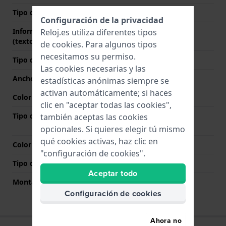
Tipo de material
Configuración de la privacidad
Información adicional
Stainless Steel Bracelet
Reloj.es utiliza diferentes tipos
(texto libre)
de
cookies
. Para algunos tipos
necesitamos su permiso.
Tipo de correa
Pulsera de eslabones
Las cookies necesarias y las
Ancho de correa
16 mm
estadísticas anónimas siempre se
activan automáticamente; si haces
Color de correa
Oro
clic en "aceptar todas las cookies",
Tipo de cierre
Cierre desplegable con
también aceptas las cookies
botones pulsadores
opcionales. Si quieres elegir tú mismo
qué cookies activas, haz clic en
Color del cierre
Oro
"configuración de cookies".
Tipo de montaje
Pasadores de resorte
Aceptar todo
Montaje Recto
No
Configuración de cookies
Ahora no