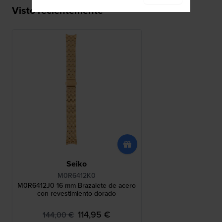
Visto recientemente
Seiko
M0R6412K0
M0R6412J0 16 mm Brazalete de acero
con revestimiento dorado
114,95 €
144,00 €