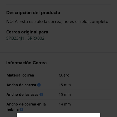
Descripción del producto
NOTA: Esta es solo la correa, no es el reloj completo.
Correa original para
SPB234J1
,
SRRX002
Información Correa
Material correa
Cuero
Ancho de correa
15 mm
Ancho de las asas
15 mm
Ancho de correa en la
14 mm
hebilla