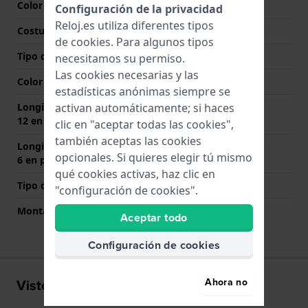
Color de correa
Azul
Configuración de la privacidad
Reloj.es utiliza diferentes tipos
Costura de color
Azul
de
cookies
. Para algunos tipos
Tipo de cierre
Hebilla desplegable
necesitamos su permiso.
Las cookies necesarias y las
Color del cierre
Oro
estadísticas anónimas siempre se
Longitud de la correa a las
60 mm
activan automáticamente; si haces
12 en punto (mm)
clic en "aceptar todas las cookies",
también aceptas las cookies
Longitud de la correa a las
125 mm
opcionales. Si quieres elegir tú mismo
6 en punto (mm)
qué cookies activas, haz clic en
Tipo de montaje
Pasadores de resorte
"configuración de cookies".
Montaje Recto
Si
Aceptar todo
Configuración de cookies
Visto recientemente
Ahora no