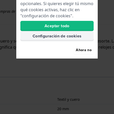
opcionales. Si quieres elegir tú mismo
qué cookies activas, haz clic en
ompras de correas superiores a 50 €
"configuración de cookies".
Aceptar todo
Configuración de cookies
y cuero y se adjunta al reloj mediante pasadores de resorte
ignifica que esta correa es adecuada para todos los relojes 
Ahora no
Textil y cuero
20 mm