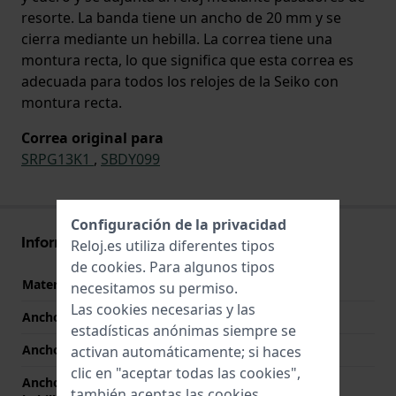
resorte. La banda tiene un ancho de 20 mm y se
cierra mediante un hebilla. La correa tiene una
montura recta, lo que significa que esta correa es
adecuada para todos los relojes de la Seiko con
montura recta.
Correa original para
SRPG13K1
,
SBDY099
Configuración de la privacidad
Información Correa
Reloj.es utiliza diferentes tipos
de
cookies
. Para algunos tipos
Material correa
Textil y cuero
necesitamos su permiso.
Las cookies necesarias y las
Ancho de correa
20 mm
estadísticas anónimas siempre se
Ancho de las asas
20 mm
activan automáticamente; si haces
clic en "aceptar todas las cookies",
Ancho de correa en la
18 mm
también aceptas las cookies