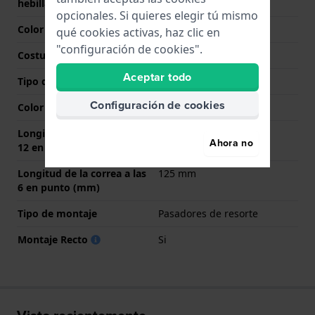
hebilla
opcionales. Si quieres elegir tú mismo
Color de correa
Verde
qué cookies activas, haz clic en
"configuración de cookies".
Costura de color
Verde
Aceptar todo
Tipo de cierre
Hebilla
Configuración de cookies
Color del cierre
Plateado
Longitud de la correa a las
85 mm
Ahora no
12 en punto (mm)
Longitud de la correa a las
125 mm
6 en punto (mm)
Tipo de montaje
Pasadores de resorte
Montaje Recto
Si