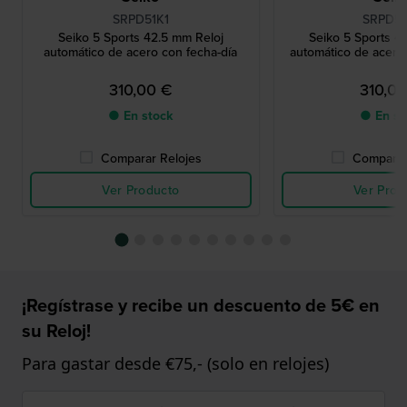
SRPD51K1
SRPD53
Seiko 5 Sports 42.5 mm Reloj
Seiko 5 Sports 4
automático de acero con fecha-día
automático de acero 
310,00 €
310,0
● En stock
● En st
Comparar Relojes
Comparar
Ver Producto
Ver Prod
¡Regístrase y recibe un descuento de 5€ en
su Reloj!
Para gastar desde €75,- (solo en relojes)