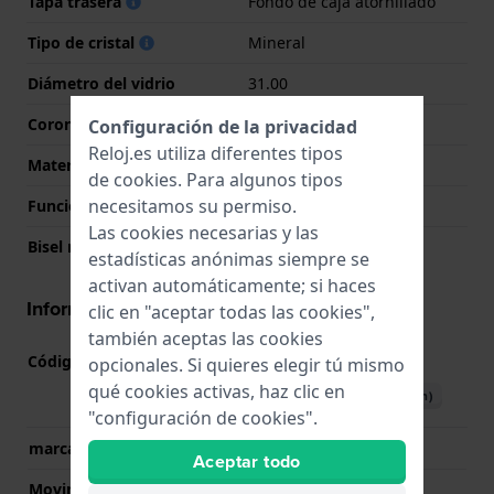
Tapa trasera
Fondo de caja atornillado
Tipo de cristal
Mineral
Diámetro del vidrio
31.00
Corona
Corona tipo pull
Configuración de la privacidad
Reloj.es utiliza diferentes tipos
Material del bisel
Acero inoxidable
de
cookies
. Para algunos tipos
necesitamos su permiso.
Función del bisel
Buceo recreativo
Las cookies necesarias y las
Bisel rotatorio
Uni-direccional
estadísticas anónimas siempre se
activan automáticamente; si haces
Información del movimiento
clic en "aceptar todas las cookies",
también aceptas las cookies
Código de Movimiento
4R36
opcionales. Si quieres elegir tú mismo
(
Ver especificaciones
)
qué cookies activas, haz clic en
Descargar manual (English)
"configuración de cookies".
marca del movimiento
Seiko
Aceptar todo
Movimiento suizo
No