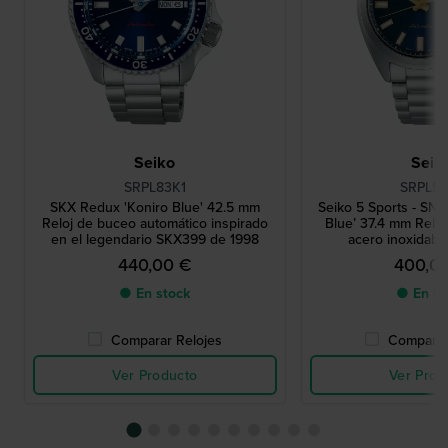
Seiko
Seik
SRPL83K1
SRPL55
SKX Redux 'Koniro Blue' 42.5 mm
Seiko 5 Sports - SNX
Reloj de buceo automático inspirado
Blue’ 37.4 mm Reloj
en el legendario SKX399 de 1998
acero inoxidabl
440,00 €
400,0
● En stock
● En st
Comparar Relojes
Comparar
Ver Producto
Ver Prod