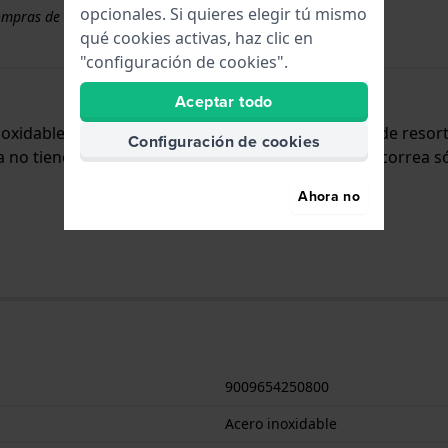
opcionales. Si quieres elegir tú mismo
ompras de correas superiores a 50 €
qué cookies activas, haz clic en
"configuración de cookies".
Aceptar todo
inoxidable y se adjunta al reloj mediante pasadores de reso
Configuración de cookies
no tiene montura recta, lo que significa que esta correa só
Ahora no
9009654250800
Acero inoxidable