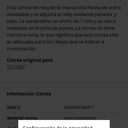
Esta correa de reloj de la :marca está hecha de acero
inoxidable y se adjunta al reloj mediante pasador y
tubo. La banda tiene un ancho de 7 mm y se cierra
mediante un broche de joyería. La correa no tiene
montura recta, lo que significa que esta correa sólo
es adecuada para los relojes que se indican a
continuación.
Correa original para
5672987
Información Correa
EAN
9009656788417
Material correa
Acero inoxidable