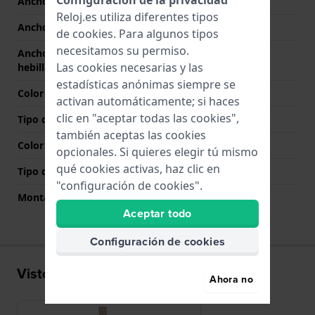
Configuración de la privacidad
Ancho de correa
7 mm
Reloj.es utiliza diferentes tipos
Ancho de las asas
3 mm
de
cookies
. Para algunos tipos
necesitamos su permiso.
Ancho de correa en la
7 mm
Las cookies necesarias y las
hebilla
estadísticas anónimas siempre se
Color de correa
Oro
activan automáticamente; si haces
clic en "aceptar todas las cookies",
Tipo de cierre
Broche de joyería
también aceptas las cookies
Color del cierre
Oro
opcionales. Si quieres elegir tú mismo
qué cookies activas, haz clic en
Tipo de montaje
Pasador y tubo
"configuración de cookies".
Montaje Recto
No
Aceptar todo
Configuración de cookies
Visto recientemente
Ahora no