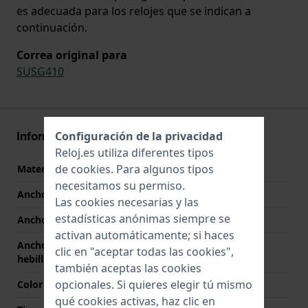
es adecuada para los relojes que se indican a
continuación.
Correa original para
SUSG410
Información Correa
Configuración de la privacidad
Reloj.es utiliza diferentes tipos
de
cookies
. Para algunos tipos
Material correa
Goma de silicona
necesitamos su permiso.
Ancho de correa
20.1 mm
Las cookies necesarias y las
estadísticas anónimas siempre se
Ancho de las asas
20.1 mm
activan automáticamente; si haces
Ancho de correa en la
20 mm
clic en "aceptar todas las cookies",
hebilla
también aceptas las cookies
opcionales. Si quieres elegir tú mismo
Color de correa
Rojo
qué cookies activas, haz clic en