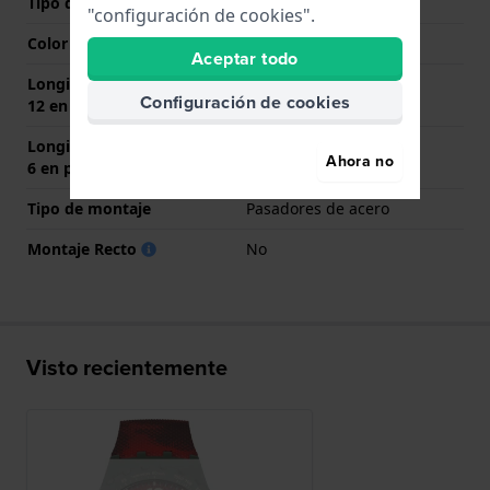
Tipo de cierre
Hebilla
"configuración de cookies".
Color del cierre
Rojo
Aceptar todo
Longitud de la correa a las
75 mm
Configuración de cookies
12 en punto (mm)
Longitud de la correa a las
115 mm
Ahora no
6 en punto (mm)
Tipo de montaje
Pasadores de acero
Montaje Recto
No
Visto recientemente