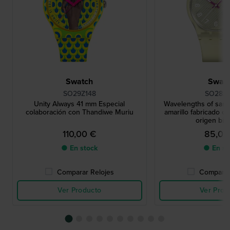
Swatch
Swat
SO29Z148
SO28J1
Unity Always 41 mm Especial
Wavelengths of san
colaboración con Thandiwe Muriu
amarillo fabricado c
origen bio
110,00 €
85,00
● En stock
● En st
Comparar Relojes
Comparar
Ver Producto
Ver Prod