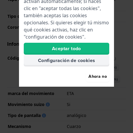
activan automáticamente; si haces
batería
clic en "aceptar todas las cookies",
también aceptas las cookies
Tipo de cristal
Acrílico
opcionales. Si quieres elegir tú mismo
Corona
Corona tipo pull
qué cookies activas, haz clic en
"configuración de cookies".
Información del movimiento
Aceptar todo
Código de Movimiento
SW-L-T
(
Ver especificaciones
)
Configuración de cookies
Descargar manual (English)
Ahora no
Descargar manual (Spanish)
marca del movimiento
ETA
Movimiento suizo
Si
Tipo de pantalla
analógico
Mecanismo
Cuarzo