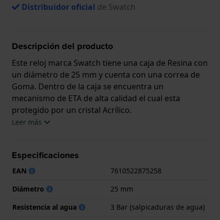
Distribuidor oficial
de Swatch
Descripción del producto
Este reloj marca Swatch tiene una caja de Resina con
un diámetro de 25 mm y cuenta con una correa de
Goma. Dentro de la caja se encuentra un
mecanismo de ETA de alta calidad el cual esta
protegido por un cristal Acrílico.
Leer más
El reloj es resistente al agua hasta 3 ATM. Esto
significa que el reloj es resistente a salpicaduras de
Especificaciones
agua. El reloj viene con 2 años de garantía.
EAN
7610522875258
.
Diámetro
25 mm
Resistencia al agua
3 Bar (salpicaduras de agua)