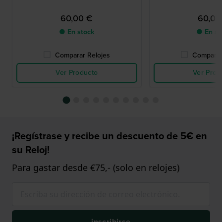
60,00 €
60,00
● En stock
● En st
Comparar Relojes
Comparar
Ver Producto
Ver Prod
¡Regístrase y recibe un descuento de 5€ en
su Reloj!
Para gastar desde €75,- (solo en relojes)
inscribirse