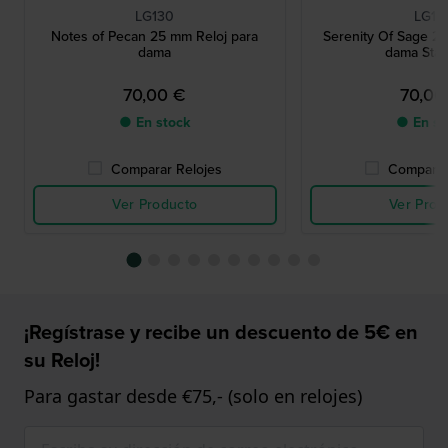
LG130
LG13
Notes of Pecan 25 mm Reloj para
Serenity Of Sage 25
dama
dama Sta
70,00 €
70,00
● En stock
● En st
Comparar Relojes
Comparar
Ver Producto
Ver Prod
¡Regístrase y recibe un descuento de 5€ en
su Reloj!
Para gastar desde €75,- (solo en relojes)