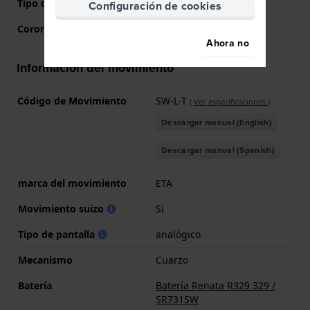
Tipo de cristal
Acrílico
Configuración de cookies
Corona
Corona tipo pull
Ahora no
Información del movimiento
Código de Movimiento
SW-L-T
(
Ver especificaciones
)
Descargar manual (English)
Descargar manual (Spanish)
marca del movimiento
ETA
Movimiento suizo
Si
Tipo de pantalla
analógico
Mecanismo
Cuarzo
Batería
Batería Renata R329 329 /
SR731SW