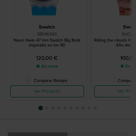
Swatch
Swat
SB01K400
SUOZ3
Neon Hielo 47 mm Swatch Big Bold
Riding the clouds 41 
inspirado en los 90
Año del Ca
120,00 €
100,0
● En stock
● En st
Comparar Relojes
Comparar
Ver Producto
Ver Prod