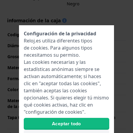
Negro
información de la caja
Configuración de la privacidad
Codigo de caja
LB153
Reloj.es utiliza diferentes tipos
Diámetro
25 mm
de
cookies
. Para algunos tipos
necesitamos su permiso.
Grosor de la caja
7.2 mm
Las cookies necesarias y las
Material
Resina
estadísticas anónimas siempre se
activan automáticamente; si haces
Forma del reloj
Redondo
clic en "aceptar todas las cookies",
Color de la caja
Negro
también aceptas las cookies
opcionales. Si quieres elegir tú mismo
Material de la parte trasera
Resina
qué cookies activas, haz clic en
de la caja
"configuración de cookies".
Tapa trasera
Maletín con tapa para la
Aceptar todo
batería