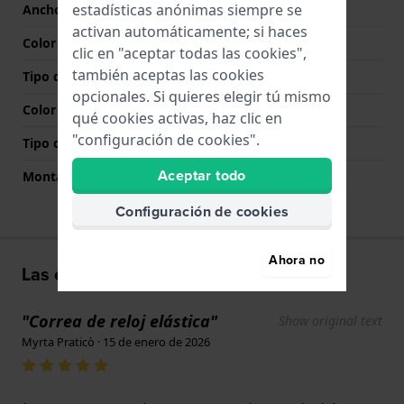
estadísticas anónimas siempre se
Ancho de las asas
19.7 mm
activan automáticamente; si haces
Color de correa
Plateado
clic en "aceptar todas las cookies",
también aceptas las cookies
Tipo de cierre
Ninguno
opcionales. Si quieres elegir tú mismo
Color del cierre
N/A
qué cookies activas, haz clic en
"configuración de cookies".
Tipo de montaje
Pasadores de acero
Aceptar todo
Montaje Recto
No
Configuración de cookies
Ahora no
Las experiencias de los usuarios
"Correa de reloj elástica"
Show original text
Myrta Praticò · 15 de enero de 2026