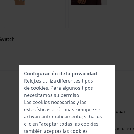
 Swatch
Configuración de la privacidad
Reloj.es utiliza diferentes tipos
de
cookies
. Para algunos tipos
7610522885448
necesitamos su permiso.
47 mm
Las cookies necesarias y las
estadísticas anónimas siempre se
3 Bar (salpicaduras de agua)
activan automáticamente; si haces
2 años de garantía
clic en "aceptar todas las cookies",
gratuito
1 año de garantía extr
también aceptas las cookies