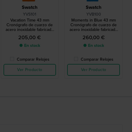
Swatch
Swatch
YVS101
YVB100
Vacation Time 43 mm
Moments in Blue 43 mm
Cronógrafo de cuarzo de
Cronógrafo de cuarzo de
acero inoxidable fabricado
acero inoxidable fabricado
en Suiza
en Suiza
205,00 €
260,00 €
● En stock
● En stock
Comparar Relojes
Comparar Relojes
Ver Producto
Ver Producto