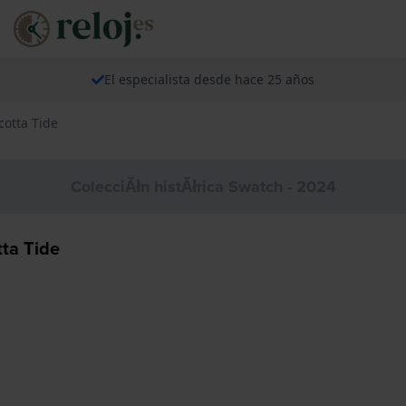
El especialista desde hace 25 años
cotta Tide
ColecciĂłn histĂłrica Swatch - 2024
tta Tide