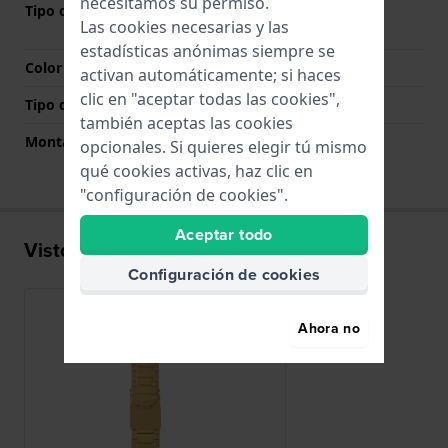
necesitamos su permiso.
Tipo de cierre
Cierre desplegable con
Las cookies necesarias y las
botones pulsadores
estadísticas anónimas siempre se
Color del cierre
Oro
activan automáticamente; si haces
clic en "aceptar todas las cookies",
Tipo de montaje
Pasadores de acero
también aceptas las cookies
Montaje Recto
No
opcionales. Si quieres elegir tú mismo
qué cookies activas, haz clic en
"configuración de cookies".
Aceptar todo
Visto recientemente
Configuración de cookies
Ahora no