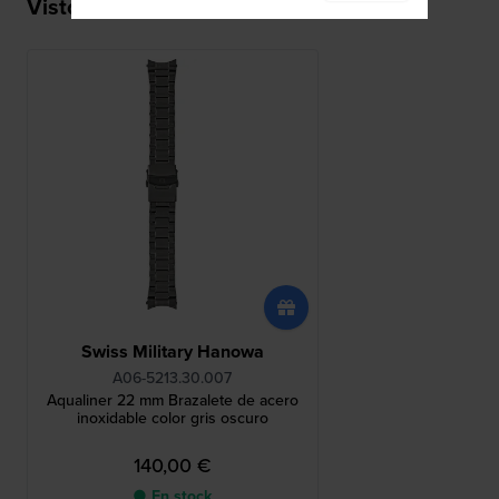
Visto recientemente
Swiss Military Hanowa
A06-5213.30.007
Aqualiner 22 mm Brazalete de acero
inoxidable color gris oscuro
140,00 €
● En stock