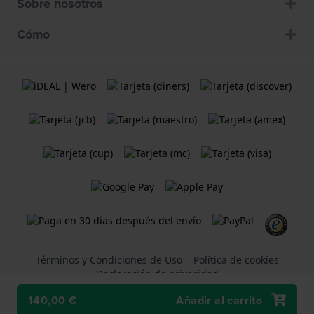
Sobre nosotros
Cómo
Términos y Condiciones de Uso
Política de cookies
Declaración de privacidad
140,00 €
Añadir al carrito
Una tienda web
Holland Watch Group B.V.