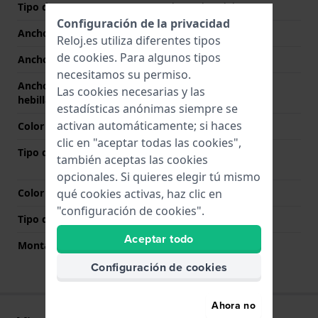
Tipo de correa
Pulsera de eslabones
Configuración de la privacidad
Ancho de correa
22 mm
Reloj.es utiliza diferentes tipos
de
cookies
. Para algunos tipos
Ancho de las asas
22 mm
necesitamos su permiso.
Ancho de correa en la
20 mm
Las cookies necesarias y las
hebilla
estadísticas anónimas siempre se
activan automáticamente; si haces
Color de correa
Gris oscuro
clic en "aceptar todas las cookies",
Tipo de cierre
Cierre desplegable con
también aceptas las cookies
botones y seguridad
opcionales. Si quieres elegir tú mismo
qué cookies activas, haz clic en
Color del cierre
Gris oscuro
"configuración de cookies".
Tipo de montaje
Pasadores de resorte
Aceptar todo
Montaje Recto
No
Configuración de cookies
Ahora no