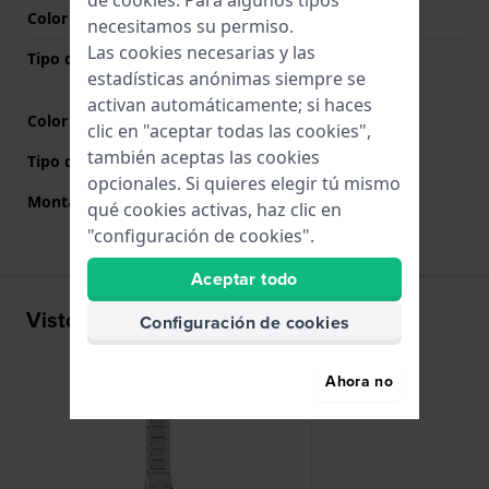
de
cookies
. Para algunos tipos
Color de correa
Plateado
necesitamos su permiso.
Las cookies necesarias y las
Tipo de cierre
Cierre desplegable con
estadísticas anónimas siempre se
botones pulsadores
activan automáticamente; si haces
Color del cierre
Plateado
clic en "aceptar todas las cookies",
también aceptas las cookies
Tipo de montaje
Pasadores de resorte
opcionales. Si quieres elegir tú mismo
Montaje Recto
No
qué cookies activas, haz clic en
"configuración de cookies".
Aceptar todo
Visto recientemente
Configuración de cookies
Ahora no