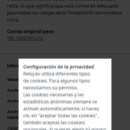
recta, lo que significa que esta correa es adecuada
para todos los relojes de la Timberland con montura
recta.
Correa original para
TBL.16062JYU/02
Información Correa
Configuración de la privacidad
Reloj.es utiliza diferentes tipos
Material correa
Cuero
de
cookies
. Para algunos tipos
necesitamos su permiso.
Ancho de correa
22 mm
Las cookies necesarias y las
Ancho de las asas
22 mm
estadísticas anónimas siempre se
activan automáticamente; si haces
Ancho de correa en la
20 mm
clic en "aceptar todas las cookies",
hebilla
también aceptas las cookies
Color de correa
Marrón
opcionales. Si quieres elegir tú mismo