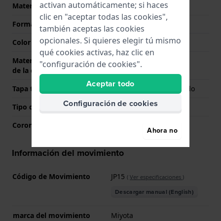
activan automáticamente; si haces
Material
Aluminio
clic en "aceptar todas las cookies",
Forma del reloj
Redondo
también aceptas las cookies
opcionales. Si quieres elegir tú mismo
Color de la caja
Bronce
qué cookies activas, haz clic en
Material de la parte trasera
Acero inoxidable
"configuración de cookies".
de la caja
Aceptar todo
Tapa trasera
Fondo de caja atornillado
Configuración de cookies
Tipo de cristal
Mineral
Corona
Corona tipo pull
Ahora no
Información del movimiento
Código de Movimiento
JP15
(
Ver especificaciones
)
Descargar manual (English)
marca del movimiento
Miyota