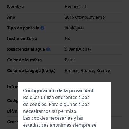
Nombre
Henniker ll
Año
2016 Otoño/Invierno
Tipo de pantalla
analógico
hecho en Suiza
No
Resistencia al agua
5 Bar (Ducha)
Color de la esfera
Beige
Color de la aguja (h,m,s)
Bronce, Bronce, Bronce
información de la caja
Configuración de la privacidad
Reloj.es utiliza diferentes tipos
Codigo de caja
14816J
de
cookies
. Para algunos tipos
necesitamos su permiso.
Diámetro
46 mm
Las cookies necesarias y las
Grosor de la caja
11.3 mm
estadísticas anónimas siempre se