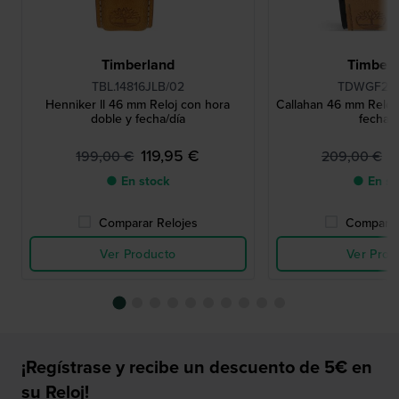
Timberland
Timberl
TBL.14816JLB/02
TDWGF21
Henniker ll 46 mm Reloj con hora
Callahan 46 mm Reloj 
doble y fecha/día
fecha/d
119,95 €
1
199,00 €
209,00 €
● En stock
● En st
Comparar Relojes
Comparar
Ver Producto
Ver Prod
¡Regístrase y recibe un descuento de 5€ en
su Reloj!