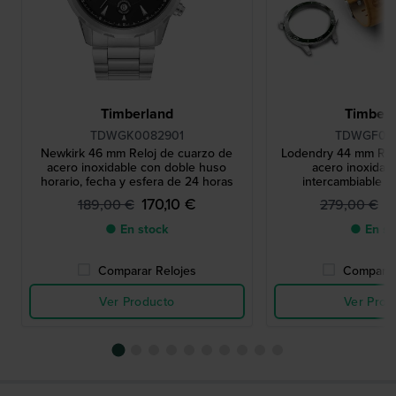
Timberland
Timberl
TDWGK0082901
TDWGF00
Newkirk 46 mm Reloj de cuarzo de
Lodendry 44 mm Rel
acero inoxidable con doble huso
acero inoxidabl
horario, fecha y esfera de 24 horas
intercambiable y 
170,10 €
2
189,00 €
279,00 €
● En stock
● En st
Comparar Relojes
Comparar
Ver Producto
Ver Prod