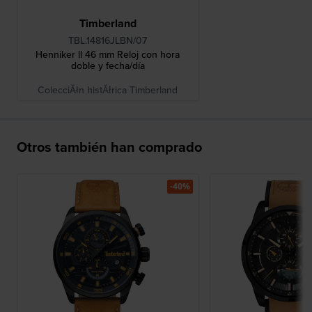
Timberland
TBL.14816JLBN/07
Henniker ll 46 mm Reloj con hora
doble y fecha/día
ColecciĂłn histĂłrica Timberland
Otros también han comprado
-40%