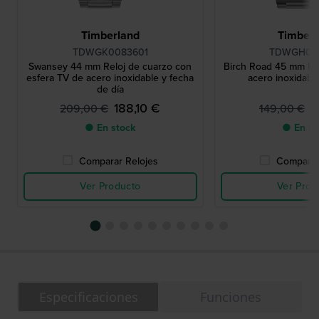
Timberland
Timberl
TDWGK0083601
TDWGH00
Swansey 44 mm Reloj de cuarzo con
Birch Road 45 mm Re
esfera TV de acero inoxidable y fecha
acero inoxidabl
de día
188,10 €
1
209,00 €
149,00 €
● En stock
● En st
Comparar Relojes
Comparar
Ver Producto
Ver Prod
Especificaciones
Funciones