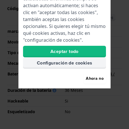
activan automáticamente; si haces
Código de Movimiento
VJ52
(
Ver especificaciones
)
clic en "aceptar todas las cookies",
Descargar manual (English)
también aceptas las cookies
opcionales. Si quieres elegir tú mismo
marca del movimiento
Seiko Instruments Inc.
qué cookies activas, haz clic en
"configuración de cookies".
Movimiento suizo
No
Aceptar todo
Tipo de pantalla
analógico
Configuración de cookies
Mecanismo
Cuarzo
Batería
Batería Renata R364 364 /
Ahora no
SR621SW
Duración de la batería
36 Meses
Hackeable
Si
Esqueletizado
No