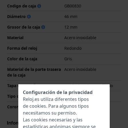
Codigo de caja
GB00830
Diámetro
46 mm
Grosor de la caja
12 mm
Material
Acero inoxidable
Forma del reloj
Redondo
Color de la caja
Gris
Material de la parte trasera
Acero inoxidable
de la caja
Tapa trasera
Fondo de caja atornillado
Configuración de la privacidad
Tipo de cristal
Mineral
Reloj.es utiliza diferentes tipos
de
cookies
. Para algunos tipos
Corona
Corona tipo pull
necesitamos su permiso.
Las cookies necesarias y las
Información del movimiento
estadísticas anónimas siempre se