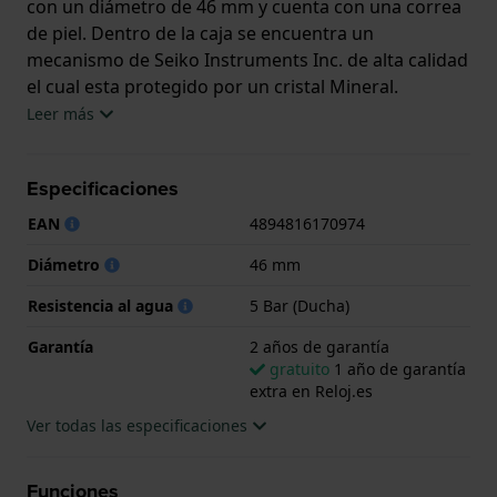
con un diámetro de 46 mm y cuenta con una correa
de piel. Dentro de la caja se encuentra un
mecanismo de Seiko Instruments Inc. de alta calidad
el cual esta protegido por un cristal Mineral.
Leer más
El reloj es resistente al agua hasta 5 ATM. Esto
significa que el reloj es adecuado para la ducha. El
Especificaciones
reloj viene con 2 años de garantía.
EAN
4894816170974
.
Diámetro
46 mm
Resistencia al agua
5 Bar (Ducha)
Garantía
2 años de garantía
gratuito
1 año de garantía
extra en Reloj.es
Ver todas las especificaciones
Funciones