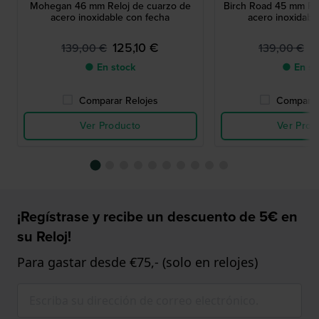
Mohegan 46 mm Reloj de cuarzo de
Birch Road 45 mm Re
acero inoxidable con fecha
acero inoxidabl
125,10 €
1
139,00 €
139,00 €
● En stock
● En st
Comparar Relojes
Comparar
Ver Producto
Ver Prod
¡Regístrase y recibe un descuento de 5€ en
su Reloj!
Para gastar desde €75,- (solo en relojes)