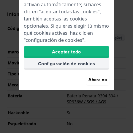
activan automáticamente; si haces
clic en "aceptar todas las cookies",
Información del movimiento
también aceptas las cookies
opcionales. Si quieres elegir tú mismo
Código de Movimiento
M10H
(
Ver especificaciones
)
qué cookies activas, haz clic en
Descargar manual (plurilingüe)
"configuración de cookies".
Aceptar todo
marca del movimiento
Timex
Movimiento suizo
No
Configuración de cookies
Tipo de pantalla
analógico
Ahora no
Mecanismo
Cuarzo
Batería
Batería Renata R394 394 /
SR936W / SG9 / AG9
Hackeable
Si
Esqueletizado
No