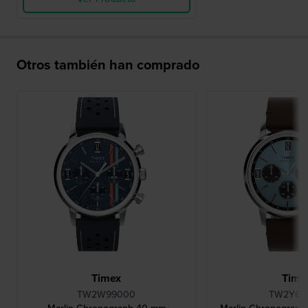
Otros también han comprado
Timex
Time
TW2W99000
TW2Y66