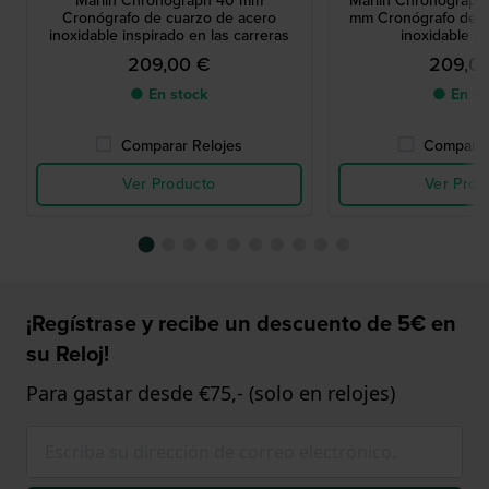
Marlin Chronograph 40 mm
Marlin Chronograph
Cronógrafo de cuarzo de acero
mm Cronógrafo de c
inoxidable inspirado en las carreras
inoxidable c
209,00 €
209,0
● En stock
● En st
Comparar Relojes
Comparar
Ver Producto
Ver Prod
¡Regístrase y recibe un descuento de 5€ en
su Reloj!
Para gastar desde €75,- (solo en relojes)