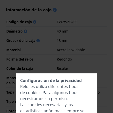
información de la caja
Codigo de caja
TW2W60400
Diámetro
40 mm
Grosor de la caja
13 mm
Material
Acero inoxidable
Forma del reloj
Redondo
Color de la caja
Bicolor
Material de la parte trasera
Acero inoxidable
Configuración de la privacidad
de la caja
Reloj.es utiliza diferentes tipos
de
cookies
. Para algunos tipos
Tapa trasera
Fondo de caja atornillado
necesitamos su permiso.
Tipo de cristal
Acrílico
Las cookies necesarias y las
estadísticas anónimas siempre se
Corona
Corona tipo pull