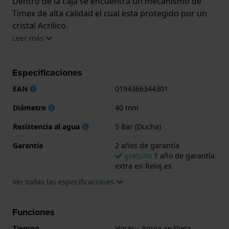
Dentro de la caja se encuentra un mecanismo de
Timex de alta calidad el cual esta protegido por un
cristal Acrílico.
Leer más
El reloj es resistente al agua hasta 5 ATM. Esto
significa que el reloj es adecuado para la ducha. El
Especificaciones
reloj viene con 2 años de garantía.
EAN
0194366344301
.
Diámetro
40 mm
Resistencia al agua
5 Bar (Ducha)
Garantía
2 años de garantía
gratuito
1 año de garantía
extra en Reloj.es
Ver todas las especificaciones
Funciones
Tiempo
Horas - Aguja análoga