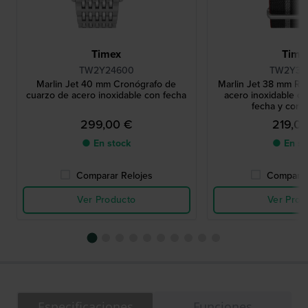
Timex
Time
TW2Y24600
TW2Y37
Marlin Jet 40 mm Cronógrafo de
Marlin Jet 38 mm Rel
cuarzo de acero inoxidable con fecha
acero inoxidable co
fecha y cor
299,00 €
219,0
● En stock
● En st
Comparar Relojes
Comparar
Ver Producto
Ver Prod
Especificaciones
Funciones