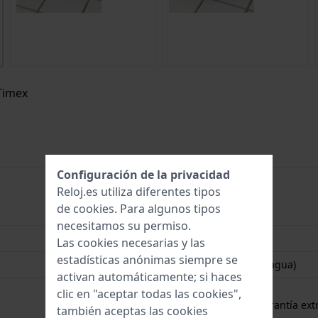
 Timex
Configuración de la privacidad
Reloj.es utiliza diferentes tipos
de
cookies
. Para algunos tipos
194366393170
necesitamos su permiso.
32.5 mm
Las cookies necesarias y las
estadísticas anónimas siempre se
3 Bar (salpicaduras de agua)
activan automáticamente; si haces
2 años de garantía
clic en "aceptar todas las cookies",
gratuito
1 año de garantía extr
también aceptas las cookies