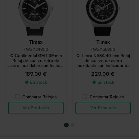
Timex
Timex
TW2Y24900
TW2Y56800
Q Continental GMT 39 mm
Q Timex NASA 40 mm Reloj
Reloj de cuarzo retro de
de cuarzo de acero
acero inoxidable con fecha y
inoxidable con indicador de
función de doble huso
día y fecha y esfera de 24
189,00 €
229,00 €
horario
horas con indicación de día
y noche
● En stock
● En stock
Comparar Relojes
Comparar Relojes
Ver Producto
Ver Producto