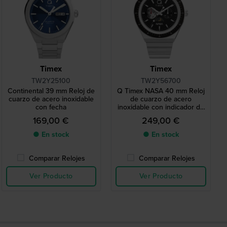
Timex
Timex
TW2Y25100
TW2Y56700
Continental 39 mm Reloj de
Q Timex NASA 40 mm Reloj
cuarzo de acero inoxidable
de cuarzo de acero
con fecha
inoxidable con indicador de
día y fecha y esfera de 24
169,00 €
249,00 €
horas con indicación de día
y noche
● En stock
● En stock
Comparar Relojes
Comparar Relojes
Ver Producto
Ver Producto