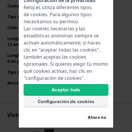
Configuración de la privacidad
Costura de color
Negro
Reloj.es utiliza diferentes tipos
de
cookies
. Para algunos tipos
Tipo de cierre
Hebilla
necesitamos su permiso.
Color del cierre
Plateado
Las cookies necesarias y las
estadísticas anónimas siempre se
Longitud de la correa a las
70 mm
activan automáticamente; si haces
12 en punto (mm)
clic en "aceptar todas las cookies",
Longitud de la correa a las
110 mm
también aceptas las cookies
6 en punto (mm)
opcionales. Si quieres elegir tú mismo
qué cookies activas, haz clic en
Tipo de montaje
Pasadores de resorte
"configuración de cookies".
Montaje Recto
Si
Aceptar todo
Configuración de cookies
Visto recientemente
Ahora no