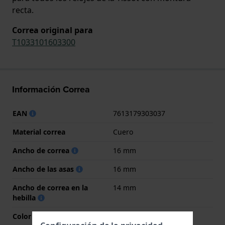
recta.
Correa original para
T1033101603300
Información Correa
EAN
7613179303037
Material correa
Cuero
Ancho de correa
16 mm
Ancho de las asas
16 mm
Ancho de correa en la
14 mm
hebilla
Color de correa
Negro