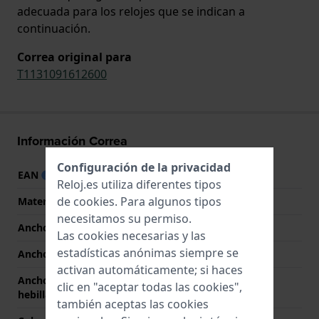
adecuada para los relojes que se indican a
continuación.
Correa original para
T1131091612600
Información Correa
Configuración de la privacidad
EAN
7613179322489
Reloj.es utiliza diferentes tipos
de
cookies
. Para algunos tipos
Material correa
Cuero
necesitamos su permiso.
Ancho de correa
8 mm
Las cookies necesarias y las
estadísticas anónimas siempre se
Ancho de las asas
2 mm
activan automáticamente; si haces
Ancho de correa en la
8 mm
clic en "aceptar todas las cookies",
hebilla
también aceptas las cookies