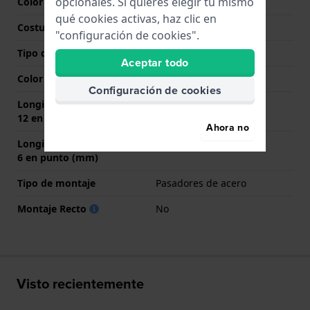
opcionales. Si quieres elegir tú mismo
Color de correa
Negro
qué cookies activas, haz clic en
Costura de color
Negro
"configuración de cookies".
Tipo de cierre
Hebilla
Aceptar todo
Color del cierre
Plateado
Configuración de cookies
Longitud de la correa a las
70 mm
12 en punto (mm)
Ahora no
Longitud de la correa a las
105 mm
6 en punto (mm)
Tipo de montaje
Pasadores de acero
Montaje Recto
No
Visto recientemente