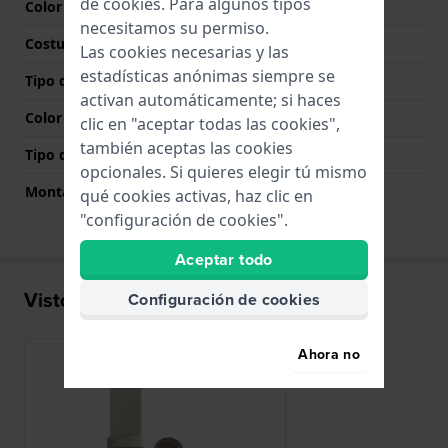
de
cookies
. Para algunos tipos
Color de correa
Beige
necesitamos su permiso.
Costura de color
Beige
Las cookies necesarias y las
estadísticas anónimas siempre se
Tipo de cierre
Hebilla
activan automáticamente; si haces
Color del cierre
Plateado
clic en "aceptar todas las cookies",
también aceptas las cookies
Tipo de montaje
Pasadores de resorte
opcionales. Si quieres elegir tú mismo
Montaje Recto
Si
qué cookies activas, haz clic en
"configuración de cookies".
Aceptar todo
Visto recientemente
Configuración de cookies
Ahora no