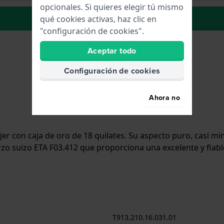
opcionales. Si quieres elegir tú mismo
La lista de deseos
qué cookies activas, haz clic en
"configuración de cookies".
Aceptar todo
Configuración de cookies
Ahora no
jer con caja de oro de 18 quilates. Su aspecto puro, casi mini
rzo suizo ETA F03.412 que proporciona una excelente y fiabl
T913.210.16.031.01