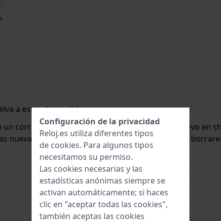
a
lva a estar disponible.
Configuración de la privacidad
rá un correo electrónico cuando lo tengamos de nuevo en st
Reloj.es utiliza diferentes tipos
 las nuevas existencias. Inmediatamente después, la borrar
de
cookies
. Para algunos tipos
necesitamos su permiso.
Las cookies necesarias y las
estadísticas anónimas siempre se
activan automáticamente; si haces
clic en "aceptar todas las cookies",
también aceptas las cookies