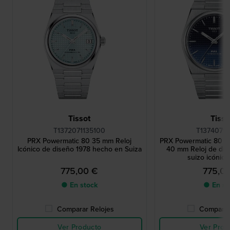
Tissot
Tisso
T1372071135100
T13740711
PRX Powermatic 80 35 mm Reloj
PRX Powermatic 80 '
Icónico de diseño 1978 hecho en Suiza
40 mm Reloj de dis
suizo icónico
775,00 €
775,0
● En stock
● En st
Comparar Relojes
Comparar
Ver Producto
Ver Prod