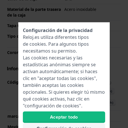
Material de la parte trasera
Acero inoxidable
de la caja
Tapa trasera
Tapa de presión
Configuración de la privacidad
Tipo de cristal
Zafiro antirreflectante
Reloj.es utiliza diferentes tipos
solitario
de
cookies
. Para algunos tipos
necesitamos su permiso.
Corona
Corona tipo pull
Las cookies necesarias y las
estadísticas anónimas siempre se
Información del movimiento
activan automáticamente; si haces
clic en "aceptar todas las cookies",
Código de Movimiento
80.111
(
Ver especificaciones
)
también aceptas las cookies
Descargar manual (English)
opcionales. Si quieres elegir tú mismo
qué cookies activas, haz clic en
Descargar manual (Spanish)
"configuración de cookies".
marca del movimiento
ETA
Aceptar todo
Movimiento suizo
Si