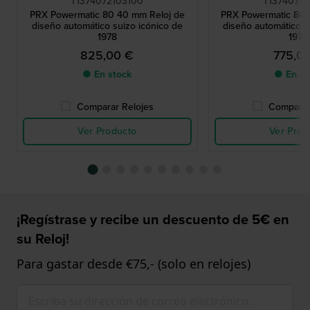
T1374072103100
T13740711
PRX Powermatic 80 40 mm Reloj de
PRX Powermatic 80 
diseño automático suizo icónico de
diseño automático s
1978
1978
825,00 €
775,0
● En stock
● En st
Comparar Relojes
Comparar
Ver Producto
Ver Prod
¡Regístrase y recibe un descuento de 5€ en
su Reloj!
Para gastar desde €75,- (solo en relojes)