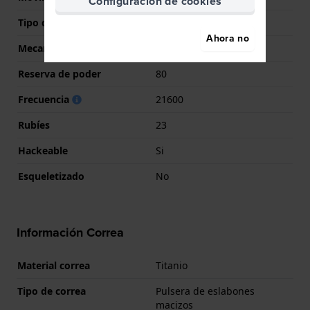
Configuración de cookies
Tipo de pantalla
analógico
Ahora no
Mecanismo
Mecánico Automático
Reserva de poder
80
Frecuencia
21600
Rubíes
23
Hackeable
Si
Esqueletizado
No
Información Correa
Material correa
Titanio
Tipo de correa
Pulsera de eslabones
macizos