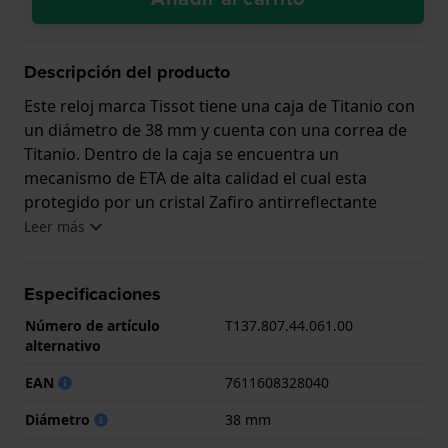
Descripción del producto
Este reloj marca Tissot tiene una caja de Titanio con
un diámetro de 38 mm y cuenta con una correa de
Titanio. Dentro de la caja se encuentra un
mecanismo de ETA de alta calidad el cual esta
protegido por un cristal Zafiro antirreflectante
solitario.
Leer más
El reloj es resistente al agua hasta 10 ATM. Esto
Especificaciones
significa que el reloj es adecuado para nadar. El reloj
viene con 2 años de garantía.
Número de artículo
T137.807.44.061.00
alternativo
.
EAN
7611608328040
Diámetro
38 mm