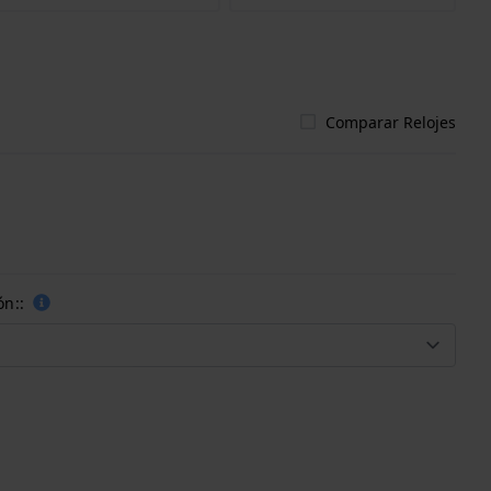
Comparar Relojes
ón::