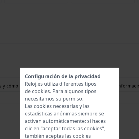
Configuración de la privacidad
Reloj.es utiliza diferentes tipos
ones y cómo puedo medir el tamaño de mi muñeca? Más informaci
de
cookies
. Para algunos tipos
necesitamos su permiso.
Las cookies necesarias y las
estadísticas anónimas siempre se
activan automáticamente; si haces
clic en "aceptar todas las cookies",
también aceptas las cookies