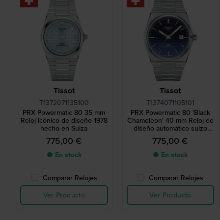
Tissot
Tissot
T1372071135100
T1374071105101
PRX Powermatic 80 35 mm
PRX Powermatic 80 'Black
Reloj Icónico de diseño 1978
Chameleon' 40 mm Reloj de
hecho en Suiza
diseño automático suizo
icónico de 1978
775,00 €
775,00 €
● En stock
● En stock
Comparar Relojes
Comparar Relojes
Ver Producto
Ver Producto