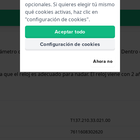
opcionales. Si quieres elegir tú mismo
qué cookies activas, haz clic en
Añadir al carrito
"configuración de cookies".
Aceptar todo
Configuración de cookies
 diámetro de 35 mm y cuenta con una correa de Inox. Dentro
Ahora no
ca que el reloj es adecuado para nadar. El reloj viene con 2 
T137.210.33.021.00
7611608302620