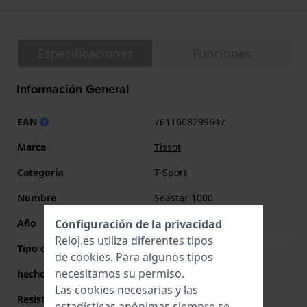
Especificaciones
Funciones
Información General
EAN
7611608299647
Marca
Tissot
Categoría
T-Sport
Nombre
Seastar 1000
Año
2020 Primavera/Verano
Configuración de la privacidad
Reloj.es utiliza diferentes tipos
Tipo de pantalla
analógico
de
cookies
. Para algunos tipos
necesitamos su permiso.
hecho en Suiza
Si
Las cookies necesarias y las
Resistencia al agua
30 Bar (Buceo)
estadísticas anónimas siempre se