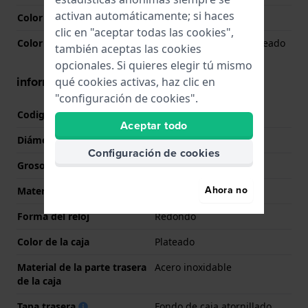
activan automáticamente; si haces
Color de la esfera
Azul
clic en "aceptar todas las cookies",
Color de la aguja (h,m,s)
Plateado, Plateado, Plateado
también aceptas las cookies
opcionales. Si quieres elegir tú mismo
información de la caja
qué cookies activas, haz clic en
"configuración de cookies".
Codigo de caja
T120407
Aceptar todo
Diámetro
43 mm
Configuración de cookies
Grosor de la caja
12.7 mm
Ahora no
Material
Acero inoxidable
Forma del reloj
Redondo
Color de la caja
Plateado
Material de la parte trasera
Acero inoxidable
de la caja
Tapa trasera
Fondo de caja atornillado