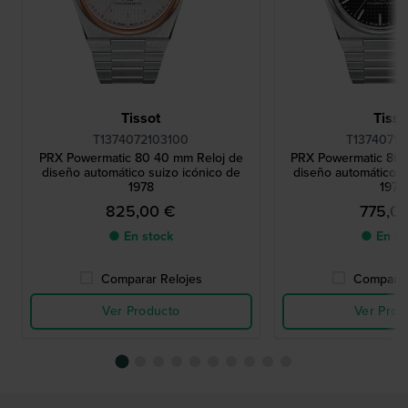
Tissot
Tisso
T1374072103100
T13740711
PRX Powermatic 80 40 mm Reloj de
PRX Powermatic 80 
diseño automático suizo icónico de
diseño automático s
1978
1978
825,00 €
775,0
● En stock
● En st
Comparar Relojes
Comparar
Ver Producto
Ver Prod