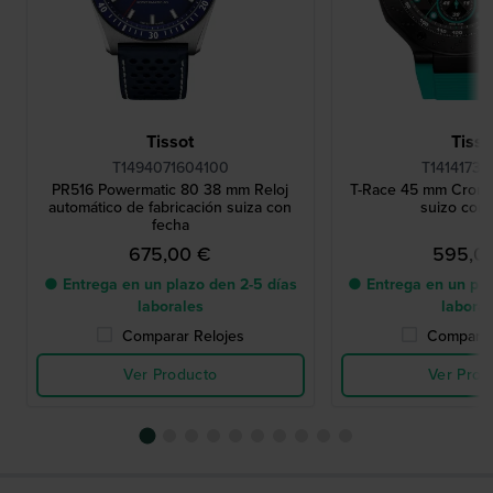
Tissot
Tisso
T1494071604100
T14141737
PR516 Powermatic 80 38 mm Reloj
T-Race 45 mm Cronó
automático de fabricación suiza con
suizo con 
fecha
675,00 €
595,0
● Entrega en un plazo den 2-5 días
● Entrega en un pla
laborales
labora
Comparar Relojes
Comparar
Ver Producto
Ver Prod