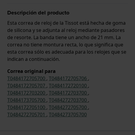
Descripción del producto
Esta correa de reloj de la Tissot está hecha de goma
de silicona y se adjunta al reloj mediante pasadores
de resorte. La banda tiene un ancho de 21 mm. La
correa no tiene montura recta, lo que significa que
esta correa sólo es adecuada para los relojes que se
indican a continuación.
Correa original para
T0484172705700
,
T0484172705706
,
T0484172705707
,
T0484172720100
,
T0484172703200
,
T0484172703700
,
T0484173705700
,
T0484272703700
,
T0484172705100
,
T0484272705700
,
T0484272705701
,
T0484273705700