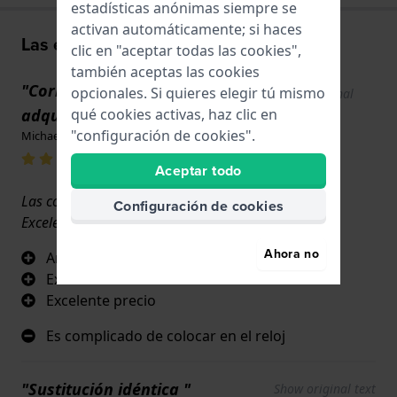
estadísticas anónimas siempre se
activan automáticamente; si haces
Las experiencias de los usuarios
clic en "aceptar todas las cookies",
también aceptas las cookies
"Correas de recambio
opcionales. Si quieres elegir tú mismo
Show original
text
qué cookies activas, haz clic en
adquiridas"
"configuración de cookies".
Michael · hace 1 semana
Aceptar todo
Las correas eran artículos originales del fabricante.
Configuración de cookies
Excelente precio. Entrega rápida.
Ahora no
Artículo original del fabricante
Excelente calidad
Excelente precio
Es complicado de colocar en el reloj
"Sustitución idéntica "
Show original text