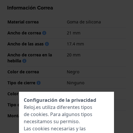
Información Correa
Material correa
Goma de silicona
Ancho de correa
21 mm
Ancho de las asas
17.4 mm
Ancho de correa en la
20 mm
hebilla
Color de correa
Negro
Tipo de cierre
Ninguno
Color del cierre
N/A
Configuración de la privacidad
Tipo de montaje
Pasadores de resorte
Reloj.es utiliza diferentes tipos
de
cookies
. Para algunos tipos
Montaje Recto
No
necesitamos su permiso.
Las cookies necesarias y las