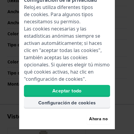
Configuración de la privacidad
(texto libre)
Reloj.es utiliza diferentes tipos
Ancho de correa
24 mm
de
cookies
. Para algunos tipos
necesitamos su permiso.
Ancho de las asas
14 mm
Las cookies necesarias y las
Color de correa
Bicolor
estadísticas anónimas siempre se
activan automáticamente; si haces
Tipo de cierre
Cierre de mariposa con
clic en "aceptar todas las cookies",
botones
también aceptas las cookies
Color del cierre
Plateado
opcionales. Si quieres elegir tú mismo
qué cookies activas, haz clic en
Tipo de montaje
Pasadores de resorte
"configuración de cookies".
Montaje Recto
No
Aceptar todo
Configuración de cookies
Visto recientemente
Ahora no