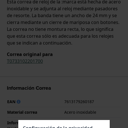
Esta correa de reloj de la :marca está hecha de acero
inoxidable y se adjunta al reloj mediante pasadores
de resorte. La banda tiene un ancho de 24 mm y se
cierra mediante un cierre de mariposa con botones.
La correa no tiene montura recta, lo que significa
que esta correa sólo es adecuada para los relojes
que se indican a continuación.
Correa original para
T0733102201700
Información Correa
EAN
7613179260187
Material correa
Acero inoxidable
Información adicional
Stainless Steel Bracelet