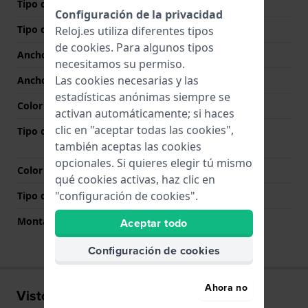
Tipo de material
Titanio
Configuración de la privacidad
Tipo de correa
Pulsera de eslabones
Reloj.es utiliza diferentes tipos
de
cookies
. Para algunos tipos
Ancho de correa
18 mm
necesitamos su permiso.
Las cookies necesarias y las
Ancho de las asas
18 mm
estadísticas anónimas siempre se
Color de correa
Gris
activan automáticamente; si haces
clic en "aceptar todas las cookies",
Tipo de cierre
Cierre desplegable con
botones pulsadores
también aceptas las cookies
opcionales. Si quieres elegir tú mismo
Color del cierre
Gris
qué cookies activas, haz clic en
"configuración de cookies".
Tipo de montaje
Pasadores de resorte
Montaje Recto
No
Aceptar todo
Configuración de cookies
Ahora no
Visto recientemente