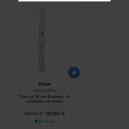
Tissot
T605034502
Titanium 18 mm Brazalete de
eslabones de titanio
139,95 €
180,00 €
● En stock