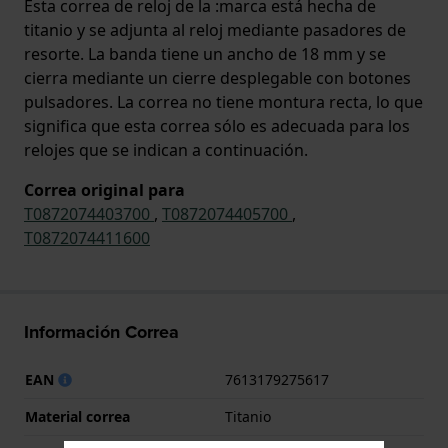
Esta correa de reloj de la :marca está hecha de
titanio y se adjunta al reloj mediante pasadores de
resorte. La banda tiene un ancho de 18 mm y se
cierra mediante un cierre desplegable con botones
pulsadores. La correa no tiene montura recta, lo que
significa que esta correa sólo es adecuada para los
relojes que se indican a continuación.
Correa original para
T0872074403700
,
T0872074405700
,
T0872074411600
Información Correa
EAN
7613179275617
Material correa
Titanio