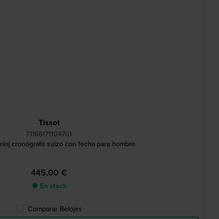
Tissot
T1166171104701
loj cronógrafo suizo con fecha para hombre
445,00 €
● En stock
Comparar Relojes