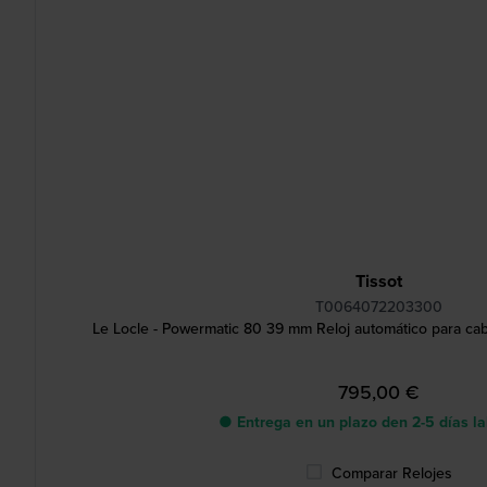
Tissot
T0064072203300
Le Locle - Powermatic 80 39 mm Reloj automático para caba
795,00 €
● Entrega en un plazo den 2-5 días l
Comparar Relojes