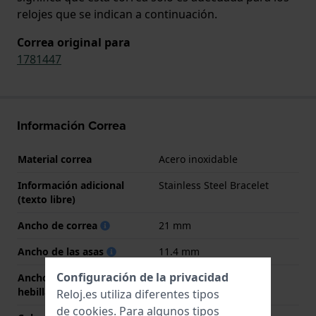
relojes que se indican a continuación.
Correa original para
1781447
Información Correa
Material correa
Acero inoxidable
Información adicional
Stainless Steel Bracelet
(texto libre)
Ancho de correa
21 mm
Ancho de las asas
11.4 mm
Configuración de la privacidad
Ancho de correa en la
18 mm
hebilla
Reloj.es utiliza diferentes tipos
de
cookies
. Para algunos tipos