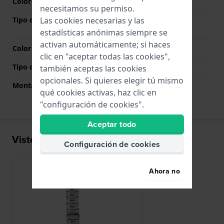
Color de correa
Plateado
necesitamos su permiso.
Tipo de cierre
Cierre desplegable con
Las cookies necesarias y las
botones pulsadores
estadísticas anónimas siempre se
activan automáticamente; si haces
Color del cierre
Plateado
clic en "aceptar todas las cookies",
Tipo de montaje
Pasadores de resorte
también aceptas las cookies
opcionales. Si quieres elegir tú mismo
Montaje Recto
No
qué cookies activas, haz clic en
"configuración de cookies".
Aceptar todo
Visto recientemente
Configuración de cookies
Ahora no