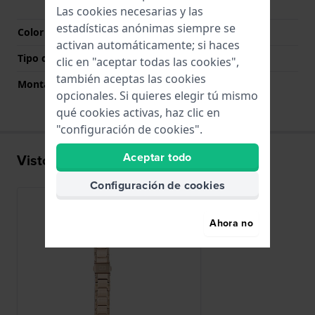
botones pulsadores
Las cookies necesarias y las
estadísticas anónimas siempre se
Color del cierre
Oro rosado
activan automáticamente; si haces
Tipo de montaje
Pasadores de resorte
clic en "aceptar todas las cookies",
también aceptas las cookies
Montaje Recto
No
opcionales. Si quieres elegir tú mismo
qué cookies activas, haz clic en
"configuración de cookies".
Aceptar todo
Visto recientemente
Configuración de cookies
Ahora no