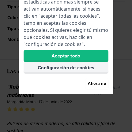
estadísticas anónimas siempre se
Tipo de cierre
Cierre milanés
activan automáticamente; si haces
clic en "aceptar todas las cookies",
Color del cierre
Plateado
también aceptas las cookies
Tipo de montaje
Pasadores de resorte
opcionales. Si quieres elegir tú mismo
qué cookies activas, haz clic en
Montaje Recto
Si
"configuración de cookies".
Aceptar todo
Configuración de cookies
Las experiencias de los usuarios
Ahora no
"Robustez y calidad de los
Show original
text
materiales"
Margarida Mota · 17 de junio de 2022
Pulsera de diseño moderno, de alta calidad y fácil de
sustituir.