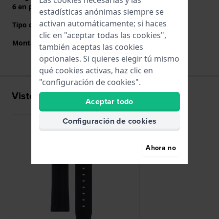
6 en punto (mm)
estadísticas anónimas siempre se
activan automáticamente; si haces
Tipo de montaje
Pasadores de resorte
clic en "aceptar todas las cookies",
Montaje Recto
Si
también aceptas las cookies
opcionales. Si quieres elegir tú mismo
qué cookies activas, haz clic en
"configuración de cookies".
Visto recientemente
Aceptar todo
Configuración de cookies
Ahora no