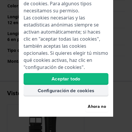
de
cookies
. Para algunos tipos
Color del cierre
Negro
necesitamos su permiso.
Longitud de la correa a las
80 mm
Las cookies necesarias y las
12 en punto (mm)
estadísticas anónimas siempre se
activan automáticamente; si haces
Longitud de la correa a las
125 mm
clic en "aceptar todas las cookies",
6 en punto (mm)
también aceptas las cookies
Tipo de montaje
Pasadores de resorte
opcionales. Si quieres elegir tú mismo
qué cookies activas, haz clic en
Montaje Recto
No
"configuración de cookies".
Aceptar todo
Configuración de cookies
Visto recientemente
Ahora no