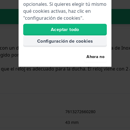
opcionales. Si quieres elegir tú mismo
qué cookies activas, haz clic en
Añadir al carrito
"configuración de cookies".
Aceptar todo
Configuración de cookies
x con un diámetro de 43 mm y cuenta con una correa de Ino
egido por un cristal Mineral.
Ahora no
a que el reloj es adecuado para la ducha. El reloj viene con 2
7613272660280
43 mm