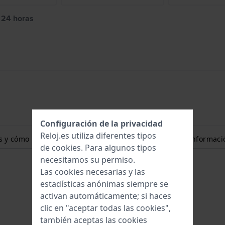
e 24 horas
Configuración de la privacidad
Reloj.es utiliza diferentes tipos
ones y cómo puedo medir el tamaño de mi muñeca? Más informaci
de
cookies
. Para algunos tipos
necesitamos su permiso.
Las cookies necesarias y las
estadísticas anónimas siempre se
activan automáticamente; si haces
clic en "aceptar todas las cookies",
también aceptas las cookies