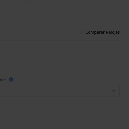
Comparar Relojes
ón::