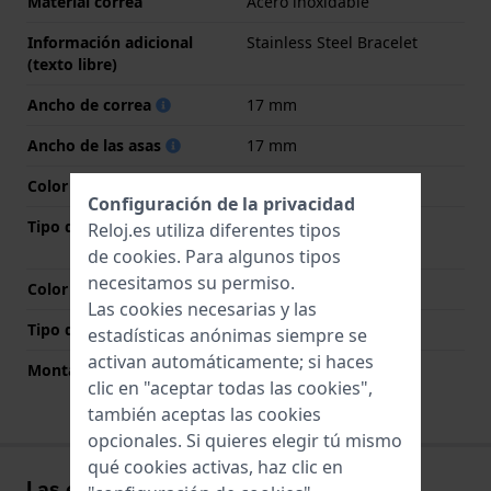
Material correa
Acero inoxidable
Información adicional
Stainless Steel Bracelet
(texto libre)
Ancho de correa
17 mm
Ancho de las asas
17 mm
Color de correa
Plateado
Configuración de la privacidad
Tipo de cierre
Cierre de mariposa con
Reloj.es utiliza diferentes tipos
botones
de
cookies
. Para algunos tipos
necesitamos su permiso.
Color del cierre
Plateado
Las cookies necesarias y las
Tipo de montaje
Pasadores de resorte
estadísticas anónimas siempre se
activan automáticamente; si haces
Montaje Recto
No
clic en "aceptar todas las cookies",
también aceptas las cookies
opcionales. Si quieres elegir tú mismo
qué cookies activas, haz clic en
Las experiencias de los usuarios