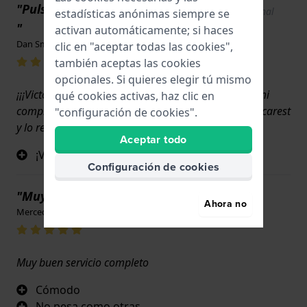
"Pulsera tipo Oyster VICTORINOX
Show original
estadísticas anónimas siempre se
text
"
activan automáticamente; si haces
Dan Smarandache · 17 de junio de 2022
clic en "aceptar todas las cookies",
también aceptas las cookies
opcionales. Si quieres elegir tú mismo
¡¡¡Victorinox 100% AUTENTICO , muy contento con mi
qué cookies activas, haz clic en
compra !!! ¡Keep up the good work ! ¡¡¡¡Yo vivo en Bucarest
"configuración de cookies".
y lo recibí en sólo 2 días !!!! :) ¡GRACIAS !
Aceptar todo
¡Victorinox pulsera 100% AUTÉNTICO ! :)
Configuración de cookies
"Muy buena "
Ahora no
Mercedes Fraschini · 17 de junio de 2022
Muy buen servicio completo
Cómodo
No pesa como otras