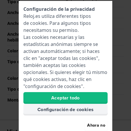
Tipo de correa
Pulsera de eslabones
Configuración de la privacidad
Ancho de correa
21 mm
Reloj.es utiliza diferentes tipos
de
cookies
. Para algunos tipos
Ancho de las asas
21 mm
necesitamos su permiso.
Ancho de correa en la
19 mm
Las cookies necesarias y las
hebilla
estadísticas anónimas siempre se
activan automáticamente; si haces
Color de correa
Plateado
clic en "aceptar todas las cookies",
Tipo de cierre
Cierre desplegable con
también aceptas las cookies
seguridad
opcionales. Si quieres elegir tú mismo
Color del cierre
Plateado
qué cookies activas, haz clic en
"configuración de cookies".
Tipo de montaje
Pasadores de resorte
Aceptar todo
Montaje Recto
No
Configuración de cookies
Ahora no