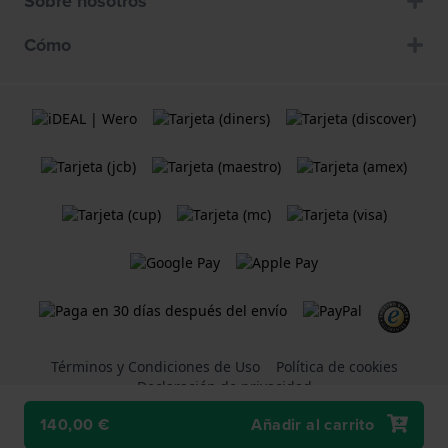
Sobre nosotros
Cómo
Términos y Condiciones de Uso
Política de cookies
Declaración de privacidad
140,00 €
Añadir al carrito
Una tienda web
Holland Watch Group B.V.