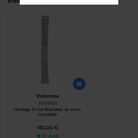
Visto recientemente
Victorinox
V.006405
Heritage 21 mm Brazalete de acero
inoxidable
140,00 €
● En stock