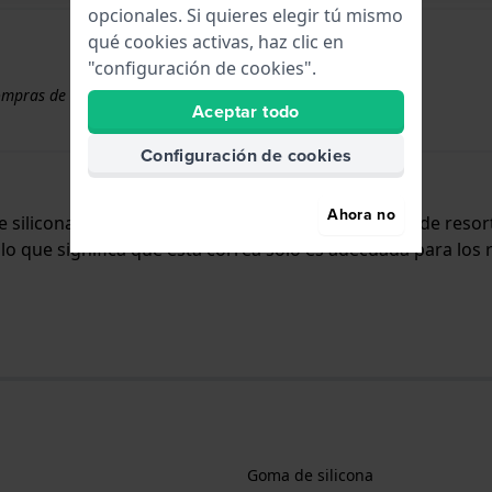
opcionales. Si quieres elegir tú mismo
qué cookies activas, haz clic en
"configuración de cookies".
ompras de correas superiores a 50 €
Aceptar todo
Configuración de cookies
Ahora no
e silicona y se adjunta al reloj mediante pasadores de reso
lo que significa que esta correa sólo es adecuada para los 
Goma de silicona