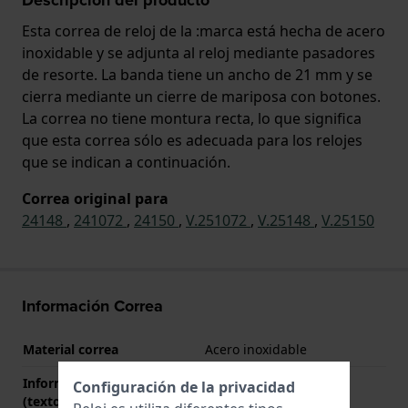
Esta correa de reloj de la :marca está hecha de acero
inoxidable y se adjunta al reloj mediante pasadores
de resorte. La banda tiene un ancho de 21 mm y se
cierra mediante un cierre de mariposa con botones.
La correa no tiene montura recta, lo que significa
que esta correa sólo es adecuada para los relojes
que se indican a continuación.
Correa original para
24148
,
241072
,
24150
,
V.251072
,
V.25148
,
V.25150
Información Correa
Material correa
Acero inoxidable
Información adicional
Stainless Steel Bracelet
Configuración de la privacidad
(texto libre)