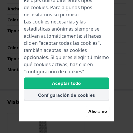
Reloj.es utiliza diferentes tipos
de
cookies
. Para algunos tipos
Ancho de correa
21 mm
necesitamos su permiso.
Color de correa
Plateado
Las cookies necesarias y las
estadísticas anónimas siempre se
Tipo de cierre
Cierre de mariposa con
activan automáticamente; si haces
botones
clic en "aceptar todas las cookies",
Color del cierre
Plateado
también aceptas las cookies
opcionales. Si quieres elegir tú mismo
Tipo de montaje
Pasadores de resorte
qué cookies activas, haz clic en
Montaje Recto
No
"configuración de cookies".
Aceptar todo
Configuración de cookies
Visto recientemente
Ahora no