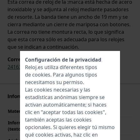
Esta correa de reloj de la :marca está hecha de acero
inoxidable y se adjunta al reloj mediante pasadores
de resorte. La banda tiene un ancho de 19 mm y se
cierra mediante un cierre de mariposa con botones.
La correa no tiene montura recta, lo que significa
que esta correa sólo es adecuada para los relojes
que se indican a continuación.
Correa original para
Configuración de la privacidad
241630
,
241633
Reloj.es utiliza diferentes tipos
de
cookies
. Para algunos tipos
necesitamos su permiso.
Las cookies necesarias y las
Información Correa
estadísticas anónimas siempre se
activan automáticamente; si haces
Material correa
Acero inoxidable
clic en "aceptar todas las cookies",
también aceptas las cookies
Información adicional
Stainless Steel Bracelet
opcionales. Si quieres elegir tú mismo
(texto libre)
qué cookies activas, haz clic en