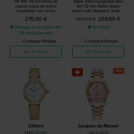
PR 100 34 mm Reloj de
Valais Interchangeable Box
cuarzo suizo de acero
Set 32 mm Swiss ladies
inoxidable con fecha
watch with diamond, leather
strap and mesh bracelet
275,00 €
259,95 €
369,00 €
● Entrega en un plazo den
● En stock
2-5 días laborales
Comparar Relojes
Comparar Relojes
Ver Producto
Ver Producto
-30%
Citizen
Jacques du Manoir
EM1073-18D
JWL02606