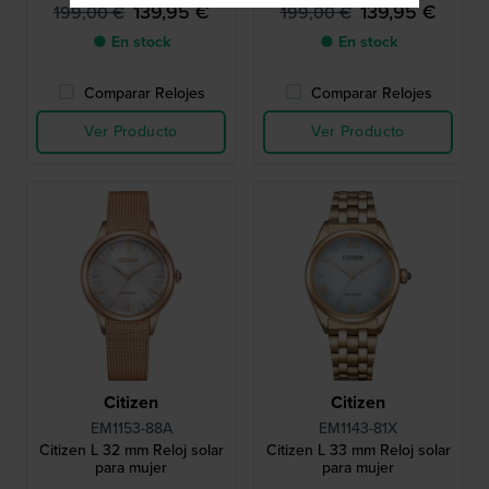
estriado
estriado
139,95 €
139,95 €
199,00 €
199,00 €
● En stock
● En stock
Comparar Relojes
Comparar Relojes
Ver Producto
Ver Producto
Citizen
Citizen
EM1153-88A
EM1143-81X
Citizen L 32 mm Reloj solar
Citizen L 33 mm Reloj solar
para mujer
para mujer