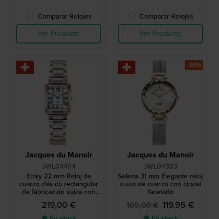
Comparar Relojes
Comparar Relojes
Ver Producto
Ver Producto
-30%
Jacques du Manoir
Jacques du Manoir
JWL04404
JWL04303
Emily 22 mm Reloj de
Selena 31 mm Elegante reloj
cuarzo clásico rectangular
suizo de cuarzo con cristal
de fabricación suiza con
facetado
índices romanos
219,00 €
119,95 €
169,00 €
● En stock
● En stock