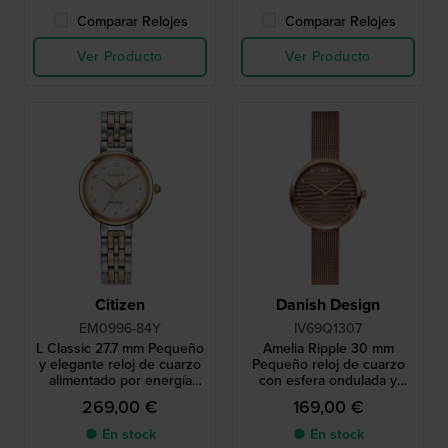
Comparar Relojes
Comparar Relojes
Ver Producto
Ver Producto
Citizen
Danish Design
EM0996-84Y
IV69Q1307
L Classic 27.7 mm Pequeño
Amelia Ripple 30 mm
y elegante reloj de cuarzo
Pequeño reloj de cuarzo
alimentado por energía
con esfera ondulada y
solar con corona de
pulsera milanesa
269,00 €
169,00 €
cabujón y esfera MOP
● En stock
● En stock