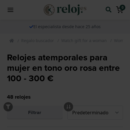
0
El especialista desde hace 25 años
Regalo buscador
Watch gift for a woman
Womens 
Relojes atemporales para
mujer en tono oro rosa entre
100 - 300 €
48
relojes
Filtrar