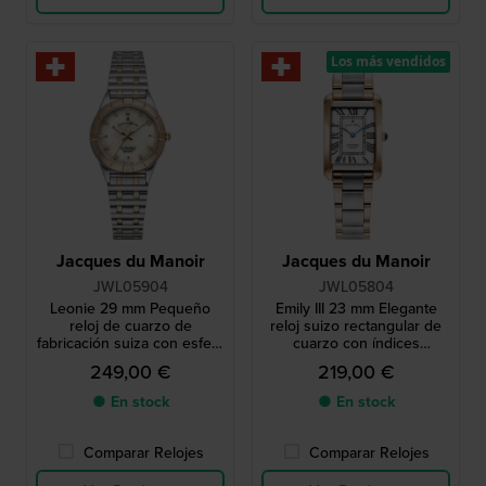
Los más vendidos
Jacques du Manoir
Jacques du Manoir
JWL05904
JWL05804
Leonie 29 mm Pequeño
Emily III 23 mm Elegante
reloj de cuarzo de
reloj suizo rectangular de
fabricación suiza con esfera
cuarzo con índices
de nácar y índices de cristal
romanos
249,00 €
219,00 €
● En stock
● En stock
Comparar Relojes
Comparar Relojes