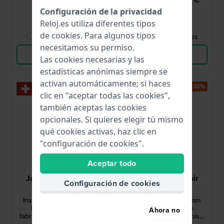
Configuración de la privacidad
● En stock
● En stock
Reloj.es utiliza diferentes tipos
de
cookies
. Para algunos tipos
Comparar Relojes
Comparar Relojes
necesitamos su permiso.
Ver Producto
Ver Producto
Las cookies necesarias y las
estadísticas anónimas siempre se
activan automáticamente; si haces
-30%
-30%
clic en "aceptar todas las cookies",
también aceptas las cookies
opcionales. Si quieres elegir tú mismo
qué cookies activas, haz clic en
"configuración de cookies".
Aceptar todo
Jacques du Manoir
Jacques du Manoir
Configuración de cookies
JWL04004
JWL03904
Inspiration Prime 26 mm
Inspiration Prime 31 mm
Reloj de cuarzo de
Reloj de cuarzo de
Ahora no
fabricación suiza con bisel
fabricación suiza con bisel