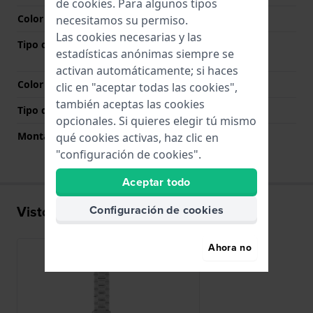
de
cookies
. Para algunos tipos
Color de correa
Plateado
necesitamos su permiso.
Las cookies necesarias y las
Tipo de cierre
Cierre desplegable con
estadísticas anónimas siempre se
seguridad
activan automáticamente; si haces
Color del cierre
Plateado
clic en "aceptar todas las cookies",
también aceptas las cookies
Tipo de montaje
Pasadores de resorte
opcionales. Si quieres elegir tú mismo
Montaje Recto
No
qué cookies activas, haz clic en
"configuración de cookies".
Aceptar todo
Visto recientemente
Configuración de cookies
Ahora no