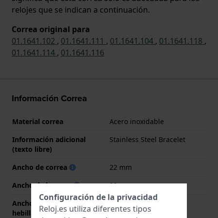
relojes que se indican a continuación.
Correa original para
01.1641.102
,
01.1641.111
,
01.1641.104
,
01.1641.118
,
01.1641.114
,
01.1641.116
Información Correa
Material correa
Acero inoxidable
Información adicional
Stainless Steel Bracelet
(texto libre)
Ancho de correa
22 mm
Ancho de las asas
22 mm
Configuración de la privacidad
Ancho de correa en la
20 mm
Reloj.es utiliza diferentes tipos
hebilla