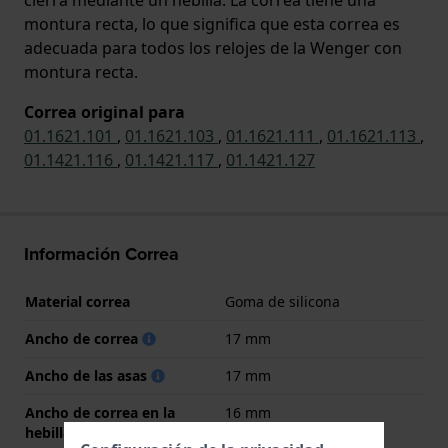
montura recta, lo que significa que esta correa es
adecuada para todos los relojes de la Wenger con
montura recta.
Correa original para
01.1621.101
,
01.1621.103
,
01.1621.111
,
01.1621.113
,
01.1421.116
,
01.1421.117
,
01.1421.127
Información Correa
Material correa
Goma de silicona
Ancho de correa
17 mm
Ancho de las asas
17 mm
Ancho de correa en la
16 mm
hebilla