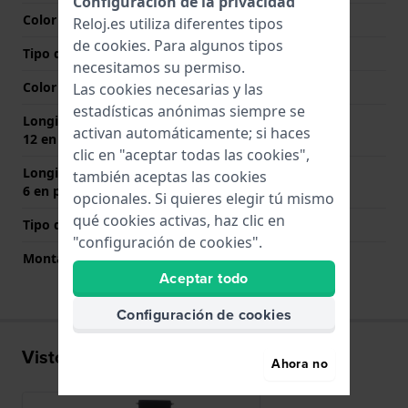
Configuración de la privacidad
Color de correa
Negro
Reloj.es utiliza diferentes tipos
de
cookies
. Para algunos tipos
Tipo de cierre
Hebilla
necesitamos su permiso.
Color del cierre
Plateado
Las cookies necesarias y las
estadísticas anónimas siempre se
Longitud de la correa a las
70 mm
activan automáticamente; si haces
12 en punto (mm)
clic en "aceptar todas las cookies",
Longitud de la correa a las
110 mm
también aceptas las cookies
6 en punto (mm)
opcionales. Si quieres elegir tú mismo
qué cookies activas, haz clic en
Tipo de montaje
Pasadores de resorte
"configuración de cookies".
Montaje Recto
Si
Aceptar todo
Configuración de cookies
Visto recientemente
Ahora no